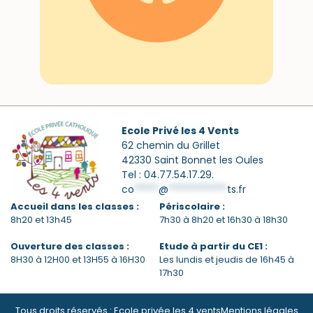
Ecole Privé les 4 Vents
62 chemin du Grillet
42330 Saint Bonnet les Oules
Tel : 04.77.54.17.29.
co
*****
@
************
ts.fr
Accueil dans les classes :
Périscolaire :
8h20 et 13h45
7h30 à 8h20 et 16h30 à 18h30
Ouverture des classes :
Etude à partir du CE1 :
8H30 à 12H00 et 13H55 à 16H30
Les lundis et jeudis de 16h45 à
17h30
Tous droits réservés : Ecole privée les 4 vents
Mentions légales