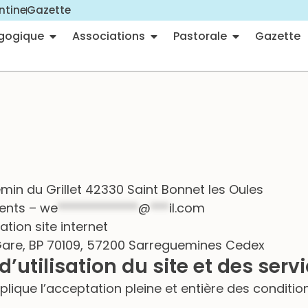
ntine
Gazette
gogique
Associations
Pastorale
Gazette
min du Grillet 42330 Saint Bonnet les Oules
vents –
we
*************
@
***
il.com
tion site internet
Gare, BP 70109, 57200 Sarreguemines Cedex
d’utilisation du site et des serv
implique l’acceptation pleine et entière des conditio